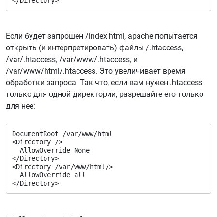
</Directory>
Если будет запрошен /index.html, apache попытается
открыть (и интерпретировать) файлы /.htaccess,
/var/.htaccess, /var/www/.htaccess, и
/var/www/html/.htaccess. Это увеличивает время
обработки запроса. Так что, если вам нужен .htaccess
только для одной директории, разрешайте его только
для нее:
DocumentRoot /var/www/html
<Directory />
  AllowOverride None
</Directory>
<Directory /var/www/html/>
  AllowOverride all
</Directory>