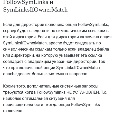
FollowSymLinks и
SymLinksIfOwnerMatch
Если для директории включена опция FollowSymLinks,
сервер будет следовать по символическим ссылкам в
этой директории. Если для директории включена опция
SymLinksIfOwnerMatch, apache будет следовать по
символическим ссылкам только если владелец файла
или директории, на которую указывает эта ссылка
совпадает с владельцем указанной директории. Так
что при включенной опции SymLinksIfOwnerMatch
apache делает больше системных запросов.
Кроме того, дополнительные системные запросы
требуются когда FollowSymlinks НЕ УСТАНОВЛЕН. Т.о.
наиболее оптимальная ситуация для
производительности - когда опция FollowSymlinks
включена.