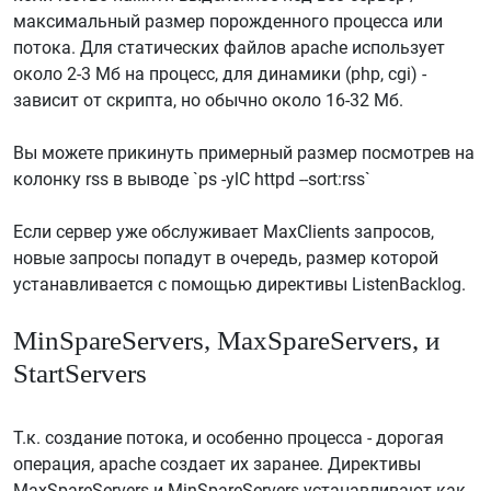
максимальный размер порожденного процесса или
потока. Для статических файлов apache использует
около 2-3 Мб на процесс, для динамики (php, cgi) -
зависит от скрипта, но обычно около 16-32 Мб.
Вы можете прикинуть примерный размер посмотрев на
колонку rss в выводе `ps -ylC httpd --sort:rss`
Если сервер уже обслуживает MaxClients запросов,
новые запросы попадут в очередь, размер которой
устанавливается с помощью директивы ListenBacklog.
MinSpareServers, MaxSpareServers, и
StartServers
Т.к. создание потока, и особенно процесса - дорогая
операция, apache создает их заранее. Директивы
MaxSpareServers и MinSpareServers устанавливают как