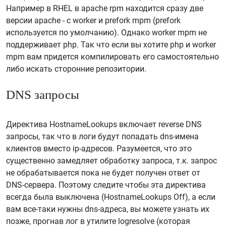
Например в RHEL в apache rpm находится сразу две
версии apache - с worker и prefork mpm (prefork
используется по умолчанию). Однако worker mpm не
поддерживает php. Так что если вы хотите php и worker
mpm вам придется компилировать его самостоятельно
либо искать сторонние репозитории.
DNS запросы
Директива HostnameLookups включает reverse DNS
запросы, так что в логи будут попадать dns-имена
клиентов вместо ip-адресов. Разумеется, что это
существенно замедляет обработку запроса, т.к. запрос
не обрабатывается пока не будет получен ответ от
DNS-сервера. Поэтому следите чтобы эта директива
всегда была выключена (HostnameLookups Off), а если
вам все-таки нужны dns-адреса, вы можете узнать их
позже, прогнав лог в утилите logresolve (которая